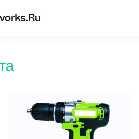
shuru
vorks.ru
та
Шурупов